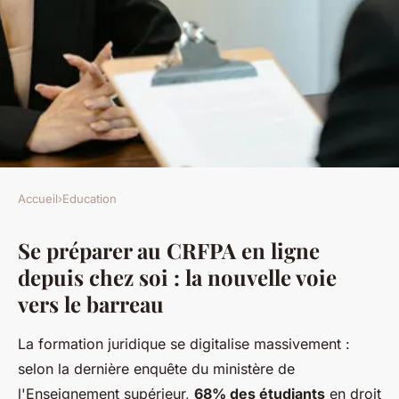
Accueil
›
Education
EDUCATION
Se préparer au CRFPA en ligne
Préparez votre crfpa à
depuis chez soi : la nouvelle voie
distance : conseils et astuces
vers le barreau
efficaces
La formation juridique se digitalise massivement :
marthe
•
20 novembre 2025
•
4 min de lecture
selon la dernière enquête du ministère de
l'Enseignement supérieur,
68% des étudiants
en droit