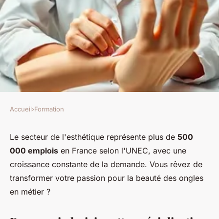
Accueil
›
Formation
FORMATION
Lancez votre carrière :
Le secteur de l'esthétique représente plus de
500
000 emplois
en France selon l'UNEC, avec une
formation prothésiste
croissance constante de la demande. Vous rêvez de
ongulaire à Metz
transformer votre passion pour la beauté des ongles
en métier ?
marthe
•
3 décembre 2025
•
7 min de lecture