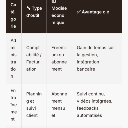
💶
Ca
🔧 Type
Modèle
té
✅ Avantage clé
d'outil
écono
go
mique
rie
Ad
mi
Compt
Freemi
Gain de temps sur
nis
abilité /
um ou
la gestion,
tra
Factur
abonne
intégration
tio
ation
ment
bancaire
n
En
Plannin
Abonne
Suivi continu,
tra
g et
ment
vidéos intégrées,
îne
suivi
mensu
feedbacks
me
client
el
automatisés
nt