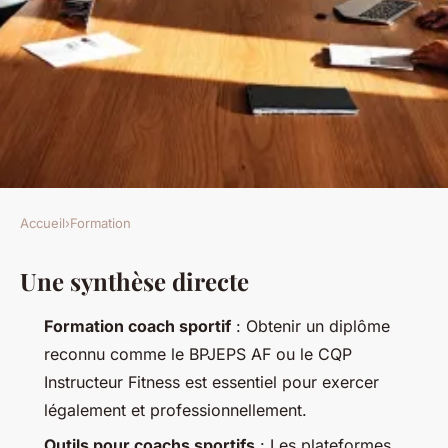
Accueil
›
Formation
FORMATION
Une synthèse directe
Top 10 outils incontournables
pour coachs sportifs
Formation coach sportif
: Obtenir un diplôme
performants
reconnu comme le BPJEPS AF ou le CQP
Instructeur Fitness est essentiel pour exercer
Anastase
•
04/06/2026 12:10
•
10 min de lecture
légalement et professionnellement.
Outils pour coachs sportifs
: Les plateformes