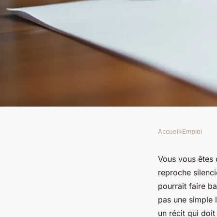
Accueil
›
Emploi
EMPLOI
Maîtriser les élémen
Vous vous êtes 
reproche silenc
mettre dans un CV
pourrait faire b
pas une simple l
un récit qui doi