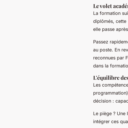
Le volet acadé
La formation sui
diplômés, cette 
elle passe après
Passez rapidemen
au poste. En re
reconnues par F
dans la formati
L'équilibre des
Les compétences
programmation) 
décision : capaci
Le piège ? Une l
intégrer ces qua