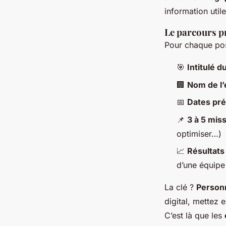
information util
Le parcours pr
Pour chaque post
🎯
Intitulé d
🏢
Nom de l’
📅
Dates pré
📌
3 à 5 mis
optimiser…)
📈
Résultats
d’une équipe
La clé ?
Personn
digital, mettez 
C’est là que les