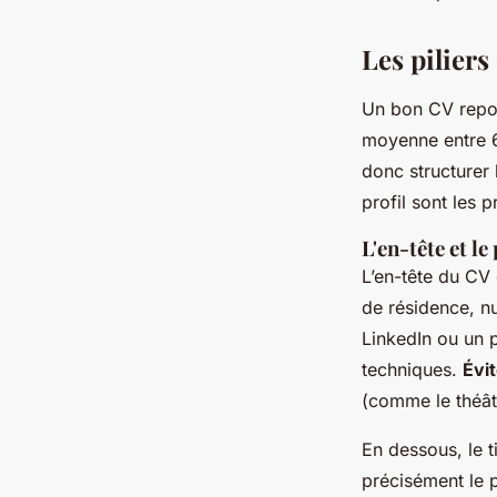
Brice
•
26/03/2026 16:19
•
10 min de lecture
Les pilier
Un bon CV repose
moyenne entre 6 
donc structurer 
profil sont les p
L'en-tête et le 
L’en-tête du CV 
de résidence, nu
LinkedIn ou un p
techniques.
Évit
(comme le théâtr
En dessous, le t
précisément le p