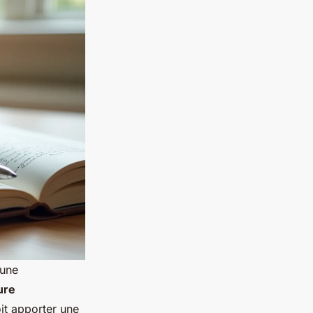
 une
ure
oit apporter une