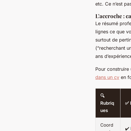
etc. Ce n’est p
L'accroche : c
Le résumé profes
lignes ce que vo
surtout de perti
(“recherchant u
ans d’expérience
Pour construire 
dans un cv
en fo
🔍
Rubriq
✅ 
ues
Coord
✔️