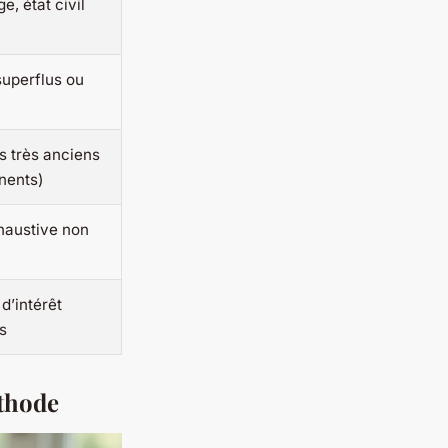
e, état civil
superflus ou
 très anciens
inents)
haustive non
d’intérêt
s
éthode