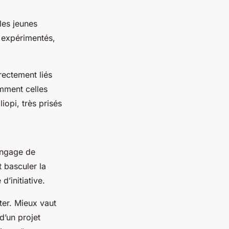
les jeunes
s expérimentés,
rectement liés
mment celles
opi, très prisés
angage de
 basculer la
d’initiative.
iter. Mieux vaut
d’un projet