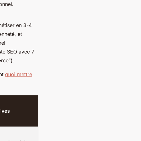
onnel.
hétiser en 3-4
enneté, et
nel
iste SEO avec 7
rce”).
ent
quoi mettre
tives