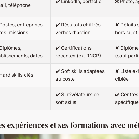
✔️ LinkedIn, portfolio
❌ Photo, âg
ail, téléphone
 Postes, entreprises,
✔️ Résultats chiffrés,
✘ Détails 
tes, missions
verbes d'action
hors sujet
 Diplômes,
✔️ Certifications
✘ Diplômes
ablissements, dates
récentes (ex. RNCP)
(sauf pert
✔️ Soft skills adaptées
✘ Liste ex
 Hard skills clés
au poste
ciblée
✔️ Si révélateurs de
✔️ Centres 
soft skills
spécifique
ses expériences et ses formations avec m