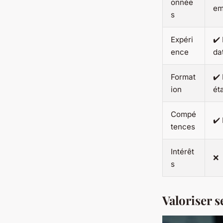
onnée
em
s
Expéri
✔️
ence
da
Format
✔️
ion
ét
Compé
✔️
tences
Intérêt
❌
s
Valoriser 