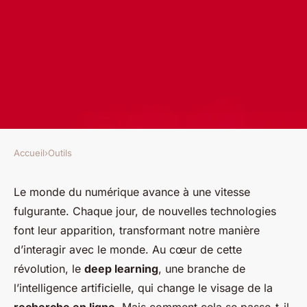
Accueil
›
Outils
OUTILS
Comment le deep learning
Le monde du numérique avance à une vitesse
fulgurante. Chaque jour, de nouvelles technologies
change-t-il le paysage de la
font leur apparition, transformant notre manière
recherche en ligne ?
d’interagir avec le monde. Au cœur de cette
révolution, le
deep learning
, une branche de
marthe
•
3 janvier 2024
•
7 min de lecture
l’intelligence artificielle, qui change le visage de la