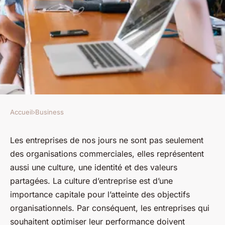
Accueil
›
Business
BUSINESS
Comment les entreprises
Les entreprises de nos jours ne sont pas seulement
des organisations commerciales, elles représentent
peuvent-elles mesurer
aussi une
culture
, une
identité
et des
valeurs
l'efficacité de leur culture
partagées. La culture d’entreprise est d’une
d'entreprise ?
importance capitale pour l’atteinte des objectifs
organisationnels. Par conséquent, les entreprises qui
marthe
•
28 décembre 2023
•
5 min de lecture
souhaitent optimiser leur performance doivent