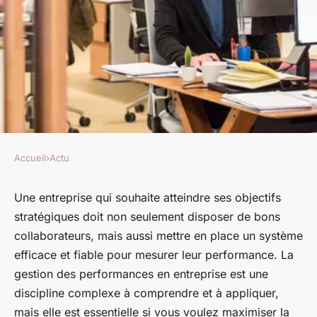
Accueil
›
Actu
ACTU
Amélioration des
Une entreprise qui souhaite atteindre ses objectifs
stratégiques doit non seulement disposer de bons
performances en entreprise :
collaborateurs, mais aussi mettre en place un système
Guide pour optimiser et
efficace et fiable pour mesurer leur performance. La
atteindre vos cibles
gestion des performances en entreprise est une
efficacement
discipline complexe à comprendre et à appliquer,
mais elle est essentielle si vous voulez maximiser la