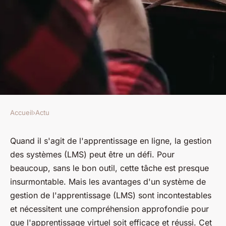
Accueil
›
Actu
ACTU
Gestion de l'apprentissage
Quand il s'agit de l'apprentissage en ligne, la gestion
des systèmes (LMS) peut être un défi. Pour
efficace: LMS et leur impact
beaucoup, sans le bon outil, cette tâche est presque
sur l'enseignement à distance
insurmontable. Mais les avantages d'un système de
gestion de l'apprentissage (LMS) sont incontestables
marthe
•
5 mai 2023
•
4 min de lecture
et nécessitent une compréhension approfondie pour
que l'apprentissage virtuel soit efficace et réussi. Cet